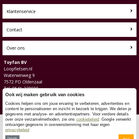
Klantenservice
Contact
Over ons
Toyfan BV
Loopfietsen.nl
Waterwinweg 9
7572 PD Oldenzaal
Tel. 0541-228000
Ook wij maken gebruik van cookies
Facebook
Instagram
Cookies helpen ons om jouw ervaring te verbeteren, advertenties en
content te personaliseren en inzicht in bezoek te krijgen. We delen je
gegevens met analyse- en advertentiepartners. Voor verdere details
over onze verzamelmethoden, zie ons
cookiebeleid
. Google verwerkt
© 2026 Toyfan BV
ontvangen gegevens in overeenstemming met haar eigen
privacybeleid
Algemene voorwaarden
Disclaimer
Privacy
Cookies
Details