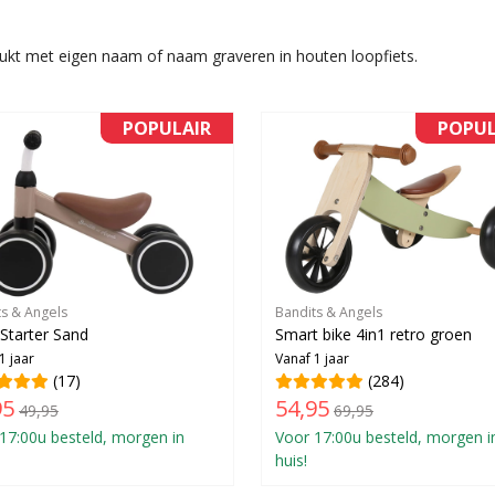
rukt met eigen naam of naam graveren in houten loopfiets.
POPULAIR
POPUL
ts & Angels
Bandits & Angels
e Starter Sand
Smart bike 4in1 retro groen
1 jaar
Vanaf 1 jaar
(17)
(284)
95
54,95
49,95
69,95
17:00u besteld, morgen in
Voor 17:00u besteld, morgen i
huis!