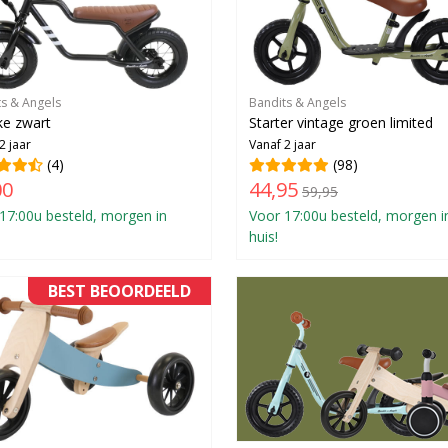
ts & Angels
Bandits & Angels
ke zwart
Starter vintage groen limited
2 jaar
Vanaf 2 jaar
(4)
(98)
00
44,95
59,95
17:00u besteld, morgen in
Voor 17:00u besteld, morgen i
huis!
BEST BEOORDEELD