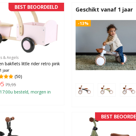
BEST BEOORDEELD
Geschikt vanaf 1 jaar
-13%
ts & Angels
 bakfiets little rider retro pink
1 jaar
(50)
95
79,95
17:00u besteld, morgen in
BEST BEOORDE