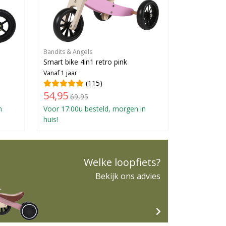
Bandits & Angels
Smart bike 4in1 retro pink
Vanaf 1 jaar
(115)
54,95
69,95
n
Voor 17:00u besteld, morgen in
huis!
Welke loopfiets?
Bekijk ons advies