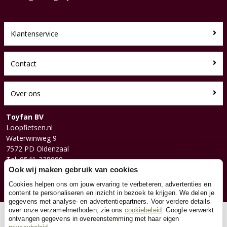
Klantenservice
Contact
Over ons
Toyfan BV
Loopfietsen.nl
Waterwinweg 9
7572 PD Oldenzaal
Tel. 0541-228000
Ook wij maken gebruik van cookies
Facebook
Instagram
Cookies helpen ons om jouw ervaring te verbeteren, advertenties en
content te personaliseren en inzicht in bezoek te krijgen. We delen je
gegevens met analyse- en advertentiepartners. Voor verdere details
over onze verzamelmethoden, zie ons
cookiebeleid
. Google verwerkt
© 2026 Toyfan BV
ontvangen gegevens in overeenstemming met haar eigen