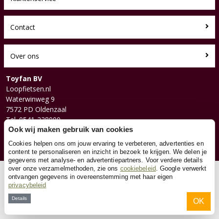
Contact
Over ons
Toyfan BV
Loopfietsen.nl
Waterwinweg 9
7572 PD Oldenzaal
Tel. 0541-228000
Facebook
Ook wij maken gebruik van cookies
Instagram
Cookies helpen ons om jouw ervaring te verbeteren, advertenties en
content te personaliseren en inzicht in bezoek te krijgen. We delen je
gegevens met analyse- en advertentiepartners. Voor verdere details
over onze verzamelmethoden, zie ons
cookiebeleid
. Google verwerkt
© 2026 Toyfan BV
ontvangen gegevens in overeenstemming met haar eigen
privacybeleid
Algemene voorwaarden
Disclaimer
Privacy
Cookies
Details
OK