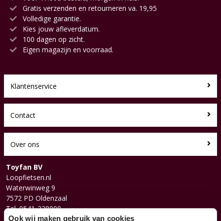
Gratis verzenden en retourneren va. 19,95
Volledige garantie.
Kies jouw afleverdatum.
100 dagen op zicht.
Eigen magazijn en voorraad.
Klantenservice
Contact
Over ons
Toyfan BV
Loopfietsen.nl
Waterwinweg 9
7572 PD Oldenzaal
Tel. 0541-228000
Facebook
Ook wij maken gebruik van cookies