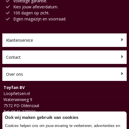
Volledige garantie.
Kies jouw afleverdatum.
100 dagen op zicht.
Eigen magazijn en voorraad.
Klantenservice
Contact
Over ons
Toyfan BV
Loopfietsen.nl
Waterwinweg 9
7572 PD Oldenzaal
Tel. 0541-228000
Facebook
Ook wij maken gebruik van cookies
Instagram
Cookies helpen ons om jouw ervaring te verbeteren, advertenties en