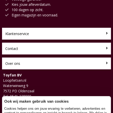
Kies jouw afleverdatum.
100 dagen op zicht.
Eigen magazijn en voorraad.
Klantenservice
Contact
Over ons
Toyfan BV
Loopfietsen.nl
Waterwinweg 9
7572 PD Oldenzaal
Tel. 0541-228000
Facebook
Ook wij maken gebruik van cookies
Instagram
Cookies helpen ons om jouw ervaring te verbeteren, advertenties en
content te personaliseren en inzicht in bezoek te krijgen. We delen je