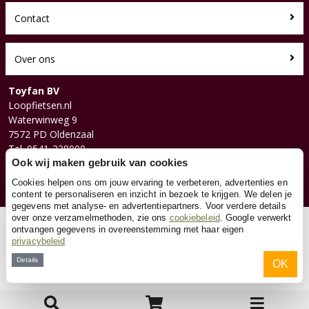
Contact
Over ons
Toyfan BV
Loopfietsen.nl
Waterwinweg 9
7572 PD Oldenzaal
Tel. 0541-228000
Ook wij maken gebruik van cookies
Facebook
Instagram
Cookies helpen ons om jouw ervaring te verbeteren, advertenties en
content te personaliseren en inzicht in bezoek te krijgen. We delen je
gegevens met analyse- en advertentiepartners. Voor verdere details
over onze verzamelmethoden, zie ons
cookiebeleid
. Google verwerkt
© 2026 Toyfan BV
ontvangen gegevens in overeenstemming met haar eigen
privacybeleid
Algemene voorwaarden
Disclaimer
Privacy
Cookies
Details
OK