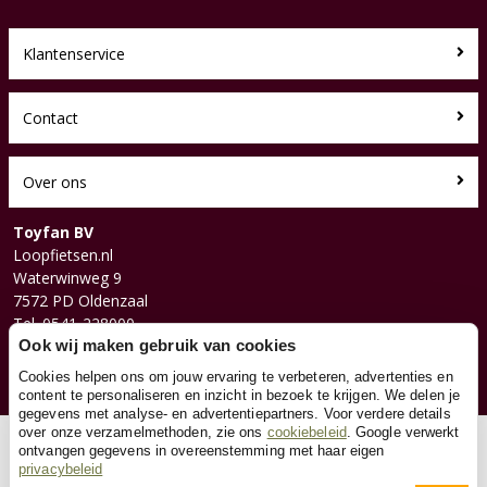
Klantenservice
Contact
Over ons
Toyfan BV
Loopfietsen.nl
Waterwinweg 9
7572 PD Oldenzaal
Tel. 0541-228000
Facebook
Ook wij maken gebruik van cookies
Instagram
Cookies helpen ons om jouw ervaring te verbeteren, advertenties en
content te personaliseren en inzicht in bezoek te krijgen. We delen je
gegevens met analyse- en advertentiepartners. Voor verdere details
over onze verzamelmethoden, zie ons
cookiebeleid
. Google verwerkt
© 2026 Toyfan BV
ontvangen gegevens in overeenstemming met haar eigen
privacybeleid
Algemene voorwaarden
Disclaimer
Privacy
Cookies