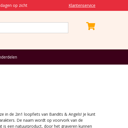
dagen op zicht
Klantenservice
derdelen
 in de 2in1 loopfiets van Bandits & Angels! Je kunt
karakters. De naam wordt op voorvork van de
ut is een natuurproduct, door het graveren kunnen