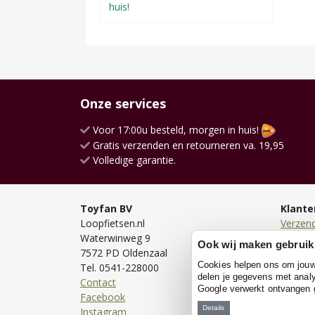
huis!
Onze services
Voor 17:00u besteld, morgen in huis!
Gratis verzenden en retourneren va. 19,95
Volledige garantie.
Toyfan BV
Klante
Loopfietsen.nl
Verzen
Waterwinweg 9
Bezorg
Ook wij maken gebruik
7572 PD Oldenzaal
Bestell
Cookies helpen ons om jouw e
Tel. 0541-228000
Betale
delen je gegevens met analy
Contact
Retour
Google verwerkt ontvangen
Facebook
Garanti
Details
Instagram