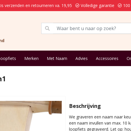
is verzenden en retourneren va. 19,95
Volledige garantie
100 
nd
loopfiets
Merken
Met Naam
Advies
Accessoires
On
n1
Beschrijving
We graveren een naam naar keuze
een naam invullen van max. 10 
loopfiets gegraveerd. Let op: ho