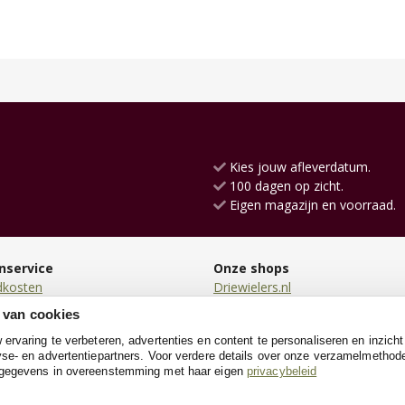
Kies jouw afleverdatum.
100 dagen op zicht.
Eigen magazijn en voorraad.
nservice
Onze shops
dkosten
Driewielers.nl
en
Loopauto.nl
 van cookies
en
Kindersteppen.nl
rvaring te verbeteren, advertenties en content te personaliseren en inzicht
n
TrampolineXL.nl
se- en advertentiepartners. Voor verdere details over onze verzamelmethod
neren
KinderfietsXL.nl
 gegevens in overeenstemming met haar eigen
privacybeleid
e
Poppenwagen.nl
Houtentreinshop.nl