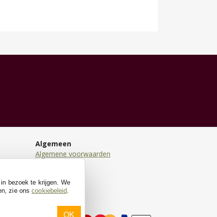
Algemeen
Algemene voorwaarden
Disclaimer
Privacy
 in bezoek te krijgen. We
Cookies
en, zie ons
cookiebeleid
.
OK