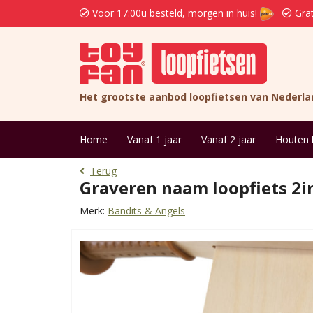
Voor 17:00u besteld, morgen in huis!
Grat
Het grootste aanbod loopfietsen van Nederla
Home
Vanaf 1 jaar
Vanaf 2 jaar
Houten 
Terug
Graveren naam loopfiets 2i
Merk:
Bandits & Angels