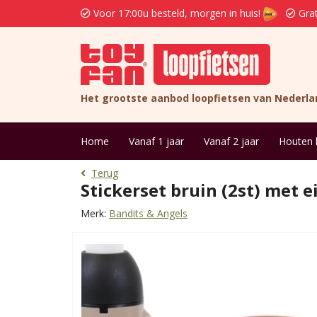
Voor 17:00u besteld, morgen in huis!
Grat
Het grootste aanbod loopfietsen van Nederla
Home
Vanaf 1 jaar
Vanaf 2 jaar
Houten 
Terug
Stickerset bruin (2st) met 
Merk:
Bandits & Angels