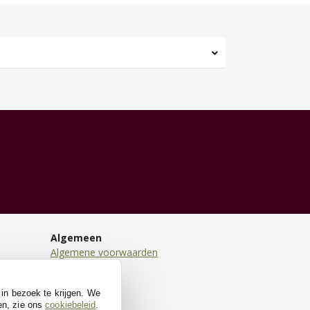
Algemeen
Algemene voorwaarden
Disclaimer
Privacy
 in bezoek te krijgen. We
Cookies
en, zie ons
cookiebeleid
.