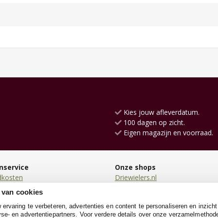
Kies jouw afleverdatum.
100 dagen op zicht.
Eigen magazijn en voorraad.
nservice
Onze shops
dkosten
Driewielers.nl
en
Loopauto.nl
 van cookies
en
Kindersteppen.nl
rvaring te verbeteren, advertenties en content te personaliseren en inzicht
n
TrampolineXL.nl
se- en advertentiepartners. Voor verdere details over onze verzamelmethod