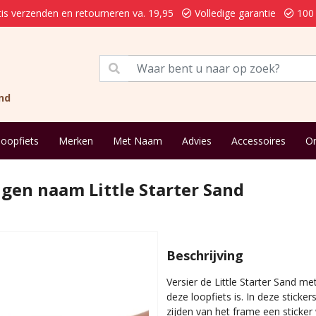
is verzenden en retourneren va. 19,95
Volledige garantie
100 
nd
loopfiets
Merken
Met Naam
Advies
Accessoires
On
eigen naam Little Starter Sand
Beschrijving
Versier de Little Starter Sand m
deze loopfiets is. In deze sticker
zijden van het frame een sticker