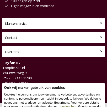
100 dagen op zicht.
Eigen magazijn en voorraad.
Klantenservice
Contact
Over ons
Toyfan BV
Loopfietsen.nl
Waterwinweg 9
7572 PD Oldenzaal
Tel. 0541-228000
Facebook
Ook wij maken gebruik van cookies
Instagram
Cookies helpen ons om jouw ervaring te verbeteren, advertenties en
content te personaliseren en inzicht in bezoek te krijgen. We delen je
gegevens met analyse- en advertentiepartners. Voor verdere details
over onze verzamelmethoden, zie ons
cookiebeleid
. Google verwerkt