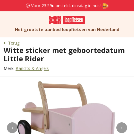
Voor 23:59u besteld, dinsdag in huis!
Het grootste aanbod loopfietsen van Nederland
Terug
Witte sticker met geboortedatum
Little Rider
Merk:
Bandits & Angels
‹
›