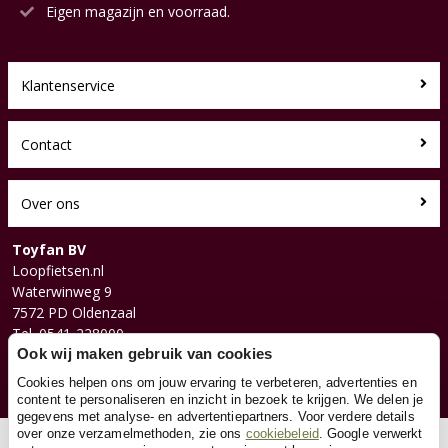
Eigen magazijn en voorraad.
Klantenservice
Contact
Over ons
Toyfan BV
Loopfietsen.nl
Waterwinweg 9
7572 PD Oldenzaal
Tel. 0541-228000
Facebook
Ook wij maken gebruik van cookies
Instagram
Cookies helpen ons om jouw ervaring te verbeteren, advertenties en
content te personaliseren en inzicht in bezoek te krijgen. We delen je
gegevens met analyse- en advertentiepartners. Voor verdere details
over onze verzamelmethoden, zie ons
cookiebeleid
. Google verwerkt
© 2026 Toyfan BV