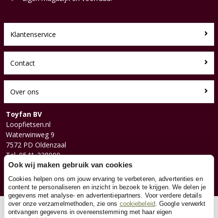
Klantenservice
Contact
Over ons
Toyfan BV
Loopfietsen.nl
Waterwinweg 9
7572 PD Oldenzaal
Tel. 0541-228000
Facebook
Ook wij maken gebruik van cookies
Instagram
Cookies helpen ons om jouw ervaring te verbeteren, advertenties en
content te personaliseren en inzicht in bezoek te krijgen. We delen je
gegevens met analyse- en advertentiepartners. Voor verdere details
over onze verzamelmethoden, zie ons
cookiebeleid
. Google verwerkt
© 2026 Toyfan BV
ontvangen gegevens in overeenstemming met haar eigen