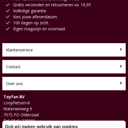
Gratis verzenden en retourneren va. 19,95
Volledige garantie.
Kies jouw afleverdatum.
100 dagen op zicht.
Eigen magazijn en voorraad.
Klantenservice
Contact
Over ons
Toyfan BV
Loopfietsen.nl
Waterwinweg 9
7572 PD Oldenzaal
Tel. 0541-228000
Facebook
Ook wij maken gebruik van cookies