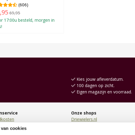
(606)
,95
69,95
r 17:00u besteld, morgen in
s!
Kies jouw afleverdatum.
100 dagen op zicht.
Eigen magazijn en voorraad.
nservice
Onze shops
dkosten
Driewielers.nl
en
Loopauto.nl
 van cookies
en
Kindersteppen.nl