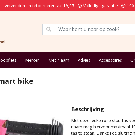
is verzenden en retourneren va. 19,95
Volledige garantie
100 
nd
loopfiets
Merken
Met Naam
Advies
Accessoires
On
mart bike
Beschrijving
Met deze leuke roze stuurtas voo
naam mag hiervoor maximaal 10 k
tas te staan. Dankzij de sluiting 