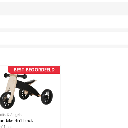
BEST BEOORDEELD
dits & Angels
rt bike 4in1 black
af 1 jaar