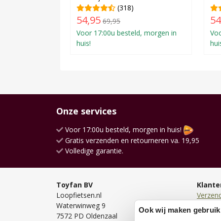
(318)
54,95
54
69,95
Voor 17:00u besteld, morgen in
Voo
huis!
hui
Onze services
Voor 17:00u besteld, morgen in huis!
Gratis verzenden en retourneren va. 19,95
Volledige garantie.
Toyfan BV
Klante
Loopfietsen.nl
Verzen
Waterwinweg 9
Bezorg
Ook wij maken gebruik
7572 PD Oldenzaal
Bestell