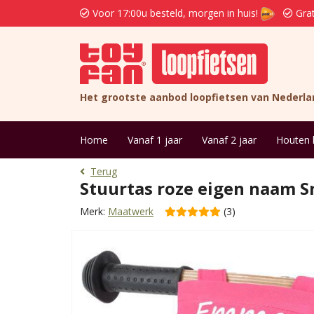
Voor 17:00u besteld, morgen in huis!
Grat
Het grootste aanbod loopfietsen van Nederla
Home
Vanaf 1 jaar
Vanaf 2 jaar
Houten 
Terug
Stuurtas roze eigen naam S
Merk:
Maatwerk
(3)