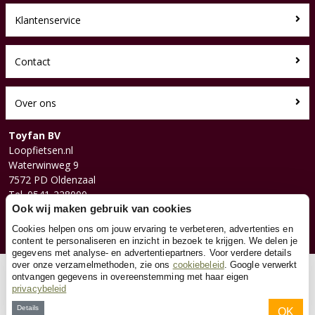
Klantenservice
Contact
Over ons
Toyfan BV
Loopfietsen.nl
Waterwinweg 9
7572 PD Oldenzaal
Tel. 0541-228000
Facebook
Ook wij maken gebruik van cookies
Instagram
Cookies helpen ons om jouw ervaring te verbeteren, advertenties en
content te personaliseren en inzicht in bezoek te krijgen. We delen je
gegevens met analyse- en advertentiepartners. Voor verdere details
over onze verzamelmethoden, zie ons
cookiebeleid
. Google verwerkt
© 2026 Toyfan BV
ontvangen gegevens in overeenstemming met haar eigen
privacybeleid
Algemene voorwaarden
Disclaimer
Privacy
Cookies
Details
OK