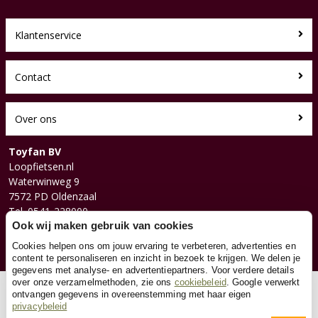
Klantenservice
Contact
Over ons
Toyfan BV
Loopfietsen.nl
Waterwinweg 9
7572 PD Oldenzaal
Tel. 0541-228000
Facebook
Ook wij maken gebruik van cookies
Instagram
Cookies helpen ons om jouw ervaring te verbeteren, advertenties en
content te personaliseren en inzicht in bezoek te krijgen. We delen je
gegevens met analyse- en advertentiepartners. Voor verdere details
over onze verzamelmethoden, zie ons
cookiebeleid
. Google verwerkt
© 2026 Toyfan BV
ontvangen gegevens in overeenstemming met haar eigen
privacybeleid
Algemene voorwaarden
Disclaimer
Privacy
Cookies