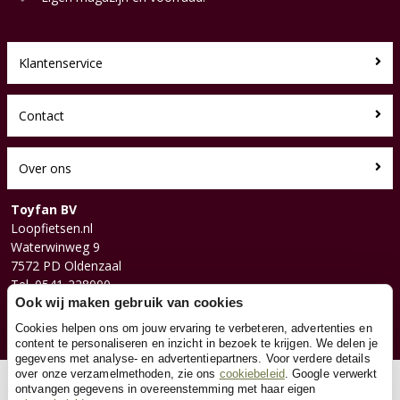
Klantenservice
Contact
Over ons
Toyfan BV
Loopfietsen.nl
Waterwinweg 9
7572 PD Oldenzaal
Tel. 0541-228000
Facebook
Ook wij maken gebruik van cookies
Instagram
Cookies helpen ons om jouw ervaring te verbeteren, advertenties en
content te personaliseren en inzicht in bezoek te krijgen. We delen je
gegevens met analyse- en advertentiepartners. Voor verdere details
over onze verzamelmethoden, zie ons
cookiebeleid
. Google verwerkt
© 2026 Toyfan BV
ontvangen gegevens in overeenstemming met haar eigen