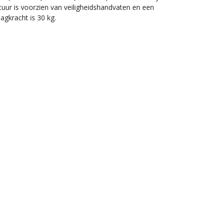
uur is voorzien van veiligheidshandvaten en een
agkracht is 30 kg.
nderen vanaf 2 jaar