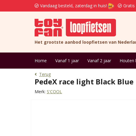
Vandaag besteld, zaterdag in huis!
Gratis
Het grootste aanbod loopfietsen van Nederla
Home
Vanaf 1 jaar
Vanaf 2 jaar
Houten 
Terug
PedeX race light Black Blue
Merk:
S'COOL