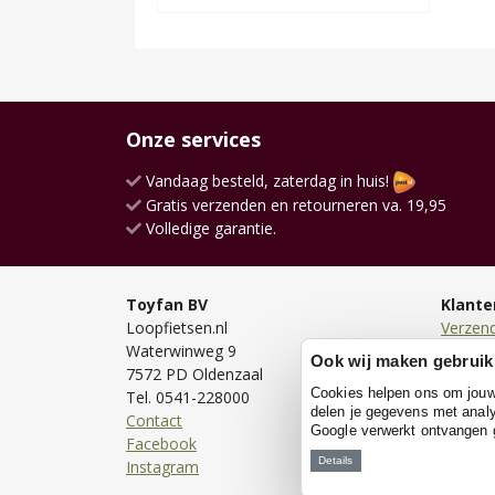
Onze services
Vandaag besteld, zaterdag in huis!
Gratis verzenden en retourneren va. 19,95
Volledige garantie.
Toyfan BV
Klante
Loopfietsen.nl
Verzen
Waterwinweg 9
Bezorg
Ook wij maken gebruik
7572 PD Oldenzaal
Bestell
Cookies helpen ons om jouw e
Tel. 0541-228000
Betale
delen je gegevens met analy
Contact
Retour
Google verwerkt ontvangen
Facebook
Garanti
Details
Instagram