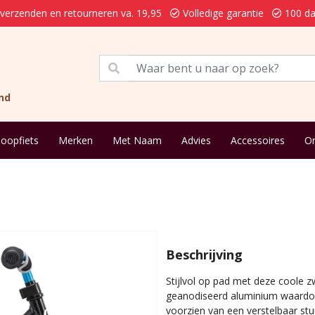
 verzenden en retourneren va. 19,95
Volledige garantie
100 da
nd
loopfiets
Merken
Met Naam
Advies
Accessoires
On
Beschrijving
Stijlvol op pad met deze coole z
geanodiseerd aluminium waardoor
voorzien van een verstelbaar stuu