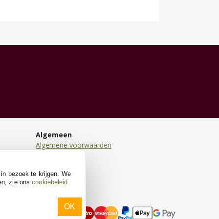
Algemeen
Algemene voorwaarden
Disclaimer
Privacy
 in bezoek te krijgen. We
Cookies
en, zie ons
cookiebeleid
.
OK