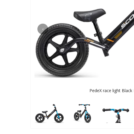
‹
PedeX race light Black