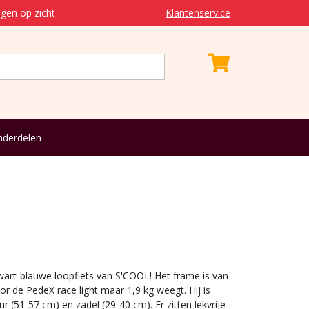
gen op zicht
Klantenservice
derdelen
wart-blauwe loopfiets van S'COOL! Het frame is van
 de PedeX race light maar 1,9 kg weegt. Hij is
r (51-57 cm) en zadel (29-40 cm). Er zitten lekvrije