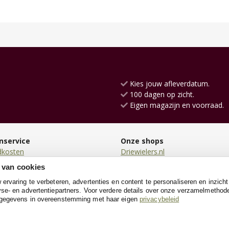
Kies jouw afleverdatum.
100 dagen op zicht.
Eigen magazijn en voorraad.
nservice
Onze shops
dkosten
Driewielers.nl
en
Loopauto.nl
 van cookies
en
Kindersteppen.nl
rvaring te verbeteren, advertenties en content te personaliseren en inzicht
n
TrampolineXL.nl
se- en advertentiepartners. Voor verdere details over onze verzamelmethod
neren
KinderfietsXL.nl
 gegevens in overeenstemming met haar eigen
privacybeleid
e
Poppenwagen.nl
Houtentreinshop.nl
Zwembadenshop.nl