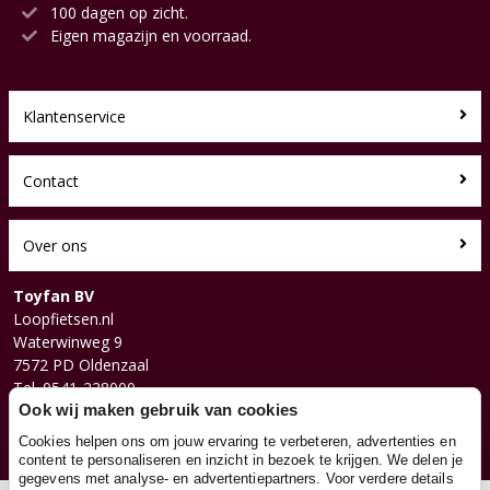
100 dagen op zicht.
Eigen magazijn en voorraad.
Klantenservice
Contact
Over ons
Toyfan BV
Loopfietsen.nl
Waterwinweg 9
7572 PD Oldenzaal
Tel. 0541-228000
Facebook
Ook wij maken gebruik van cookies
Instagram
Cookies helpen ons om jouw ervaring te verbeteren, advertenties en
content te personaliseren en inzicht in bezoek te krijgen. We delen je
gegevens met analyse- en advertentiepartners. Voor verdere details