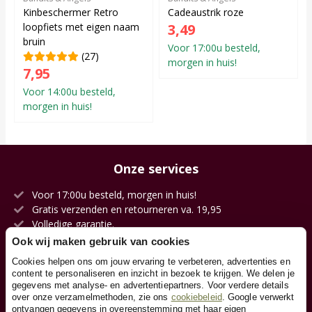
Kinbeschermer Retro
Cadeaustrik roze
loopfiets met eigen naam
3,49
bruin
Voor 17:00u besteld,
(27)
morgen in huis!
7,95
Voor 14:00u besteld,
morgen in huis!
Onze services
Voor 17:00u besteld, morgen in huis!
Gratis verzenden en retourneren va. 19,95
Volledige garantie.
Kies jouw afleverdatum.
Ook wij maken gebruik van cookies
100 dagen op zicht.
Cookies helpen ons om jouw ervaring te verbeteren, advertenties en
Eigen magazijn en voorraad.
content te personaliseren en inzicht in bezoek te krijgen. We delen je
gegevens met analyse- en advertentiepartners. Voor verdere details
over onze verzamelmethoden, zie ons
cookiebeleid
. Google verwerkt
ontvangen gegevens in overeenstemming met haar eigen