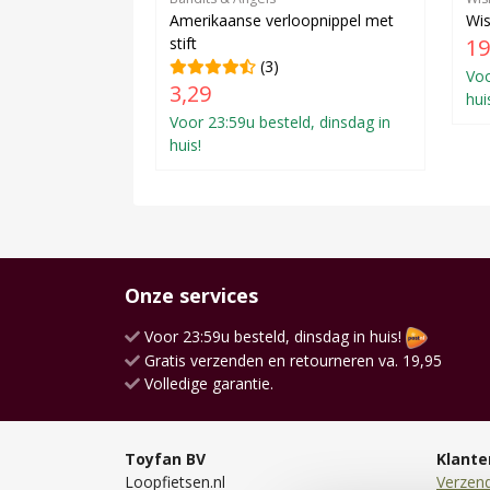
Amerikaanse verloopnippel met
Wis
stift
19
(3)
Voo
3,29
hui
Voor 23:59u besteld, dinsdag in
huis!
Onze services
Voor 23:59u besteld, dinsdag in huis!
Gratis verzenden en retourneren va. 19,95
Volledige garantie.
Toyfan BV
Klante
Loopfietsen.nl
Verzen