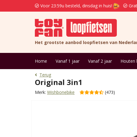
Voor 23:59u besteld, dinsdag in huis!
Grat
Het grootste aanbod loopfietsen van Nederla
Home
Vanaf 1 jaar
Vanaf 2 jaar
Houten 
Terug
Original 3in1
Merk:
Wishbonebike
(473)