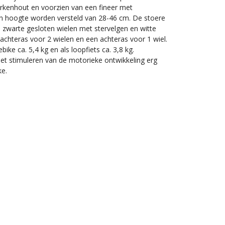
rkenhout en voorzien van een fineer met
 in hoogte worden versteld van 28-46 cm. De stoere
e zwarte gesloten wielen met stervelgen en witte
achteras voor 2 wielen en een achteras voor 1 wiel.
ike ca. 5,4 kg en als loopfiets ca. 3,8 kg.
et stimuleren van de motorieke ontwikkeling erg
ke.
en en laag frame (vanaf 2 jaar).