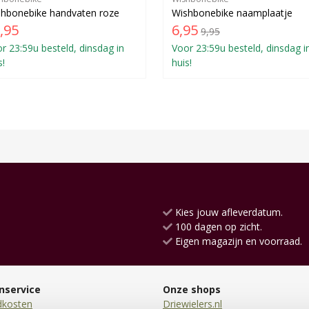
hbonebike handvaten roze
Wishbonebike naamplaatje
,95
6,95
9,95
r 23:59u besteld, dinsdag in
Voor 23:59u besteld, dinsdag i
s!
huis!
Kies jouw afleverdatum.
100 dagen op zicht.
Eigen magazijn en voorraad.
nservice
Onze shops
dkosten
Driewielers.nl