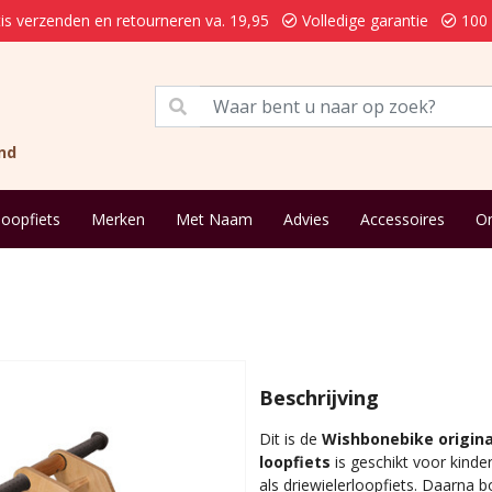
is verzenden en retourneren va. 19,95
Volledige garantie
100 
nd
loopfiets
Merken
Met Naam
Advies
Accessoires
On
Beschrijving
Dit is de
Wishbonebike original
loopfiets
is geschikt voor kinde
als driewielerloopfiets. Daarna b