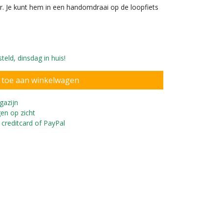
or. Je kunt hem in een handomdraai op de loopfiets
eld, dinsdag in huis!
gazijn
en op zicht
 creditcard of PayPal
dig te monteren.
Voor d