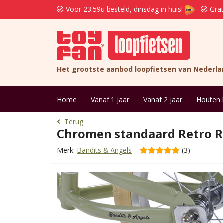
Voor 23:59u besteld, dinsdag in huis!
Grat
Het grootste aanbod loopfietsen van Nederla
Home
Vanaf 1 jaar
Vanaf 2 jaar
Houten 
Terug
Chromen standaard Retro Ri
Merk:
Bandits & Angels
(3)