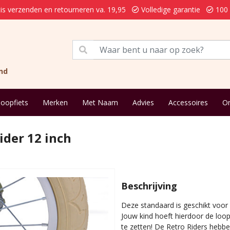
is verzenden en retourneren va. 19,95
Volledige garantie
100 
nd
loopfiets
Merken
Met Naam
Advies
Accessoires
On
der 12 inch
Beschrijving
Deze standaard is geschikt voor 
Jouw kind hoeft hierdoor de loop
te zetten! De Retro Riders hebb