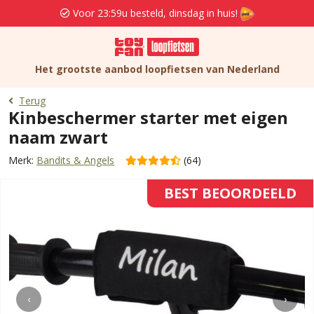
Voor 23:59u besteld, dinsdag in huis!
Het grootste aanbod loopfietsen van Nederland
Terug
Kinbeschermer starter met eigen
naam zwart
Merk:
Bandits & Angels
(64)
BEST BEOORDEELD
‹
›