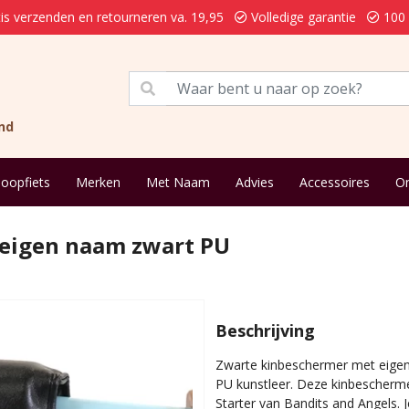
is verzenden en retourneren va. 19,95
Volledige garantie
100 
nd
loopfiets
Merken
Met Naam
Advies
Accessoires
On
 eigen naam zwart PU
Beschrijving
Zwarte kinbeschermer met eigen
PU kunstleer. Deze kinbeschermer
Starter van Bandits and Angels.