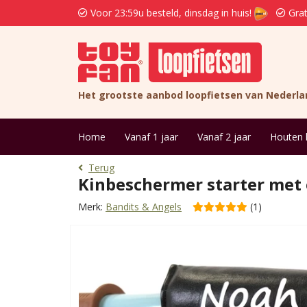
Voor 23:59u besteld, dinsdag in huis!
Grat
Het grootste aanbod loopfietsen van Nederla
Home
Vanaf 1 jaar
Vanaf 2 jaar
Houten 
Terug
Kinbeschermer starter met
Merk:
Bandits & Angels
(1)