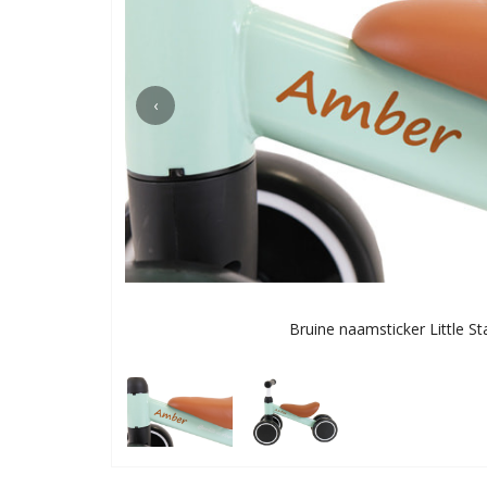
‹
Bruine naamsticker Little St