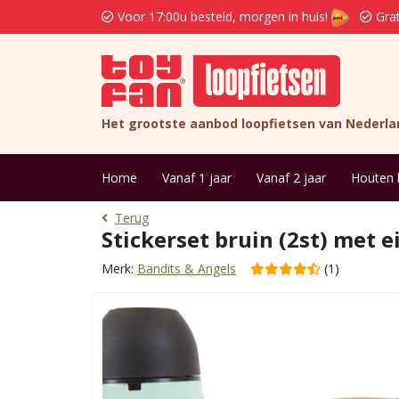
Voor 17:00u besteld, morgen in huis!
Grat
Het grootste aanbod loopfietsen van Nederla
Home
Vanaf 1 jaar
Vanaf 2 jaar
Houten 
Terug
Stickerset bruin (2st) met 
Merk:
Bandits & Angels
(1)