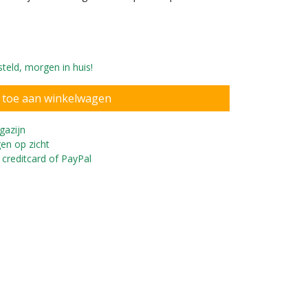
teld, morgen in huis!
gazijn
en op zicht
 creditcard of PayPal
liseer de loopfiets