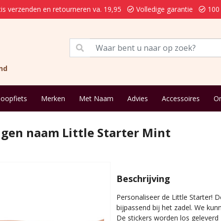
is verzenden en retourneren va. 19,95
Volledige garantie
100 
nd
loopfiets
Merken
Met Naam
Advies
Accessoires
On
eigen naam Little Starter Mint
Beschrijving
Personaliseer de Little Starter! 
bijpassend bij het zadel. We kun
De stickers worden los geleverd 