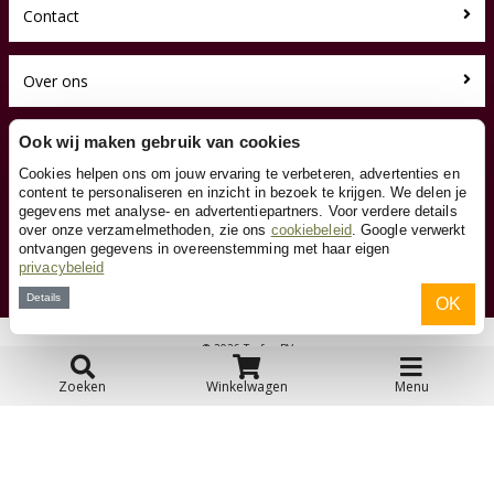
Contact
Over ons
Toyfan BV
Ook wij maken gebruik van cookies
Loopfietsen.nl
Cookies helpen ons om jouw ervaring te verbeteren, advertenties en
Waterwinweg 9
content te personaliseren en inzicht in bezoek te krijgen. We delen je
7572 PD Oldenzaal
gegevens met analyse- en advertentiepartners. Voor verdere details
Tel. 0541-228000
over onze verzamelmethoden, zie ons
cookiebeleid
. Google verwerkt
Facebook
ontvangen gegevens in overeenstemming met haar eigen
privacybeleid
Instagram
Details
OK
© 2026 Toyfan BV
Algemene voorwaarden
Disclaimer
Privacy
Cookies
Zoeken
Winkelwagen
Menu