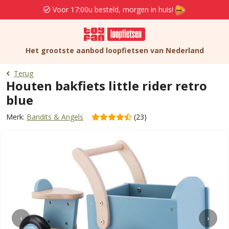
Voor 17:00u besteld, morgen in huis!
Het grootste aanbod loopfietsen van Nederland
Terug
Houten bakfiets little rider retro
blue
Merk:
Bandits & Angels
(23)
‹
›