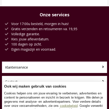
Onze services
Voor 17:00u besteld, morgen in huis!
Gratis verzenden en retourneren va. 19,95
Volledige garantie.
Kies jouw afleverdatum.
100 dagen op zicht.
Eigen magazijn en voorraad.
Klantenservice
Contact
Ook wij maken gebruik van cookies
Cookies helpen ons om jouw ervaring te verbeteren, advertenties en
Over ons
content te personaliseren en inzicht in bezoek te krijgen. We delen je
gegevens met analyse- en advertentiepartners. Voor verdere details
over onze verzamelmethoden, zie ons
cookiebeleid
. Google verwerkt
Toyfan BV