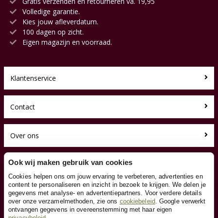
Gratis verzenden en retourneren va. 19,95
Volledige garantie.
Kies jouw afleverdatum.
100 dagen op zicht.
Eigen magazijn en voorraad.
Klantenservice
Contact
Over ons
Toyfan BV
Ook wij maken gebruik van cookies
Loopfietsen.nl
Cookies helpen ons om jouw ervaring te verbeteren, advertenties en
Waterwinweg 9
content te personaliseren en inzicht in bezoek te krijgen. We delen je
7572 PD Oldenzaal
gegevens met analyse- en advertentiepartners. Voor verdere details
Tel. 0541-228000
over onze verzamelmethoden, zie ons
cookiebeleid
. Google verwerkt
Facebook
ontvangen gegevens in overeenstemming met haar eigen
privacybeleid