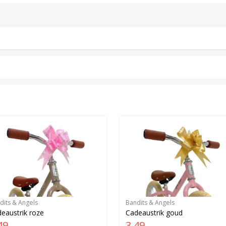
dits & Angels
Bandits & Angels
eaustrik roze
Cadeaustrik goud
49
3,49