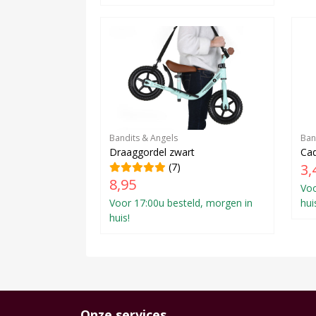
Bandits & Angels
Ban
Draaggordel zwart
Cad
(7)
3,
8,95
Voo
Voor 17:00u besteld, morgen in
hui
huis!
Onze services