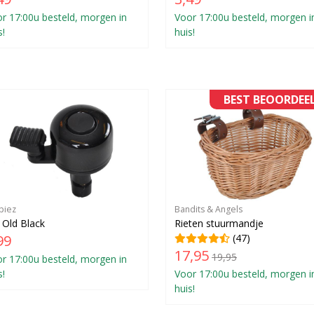
r 17:00u besteld, morgen in
Voor 17:00u besteld, morgen i
s!
huis!
BEST BEOORDEE
piez
Bandits & Angels
 Old Black
Rieten stuurmandje
99
(47)
17,95
19,95
r 17:00u besteld, morgen in
s!
Voor 17:00u besteld, morgen i
huis!