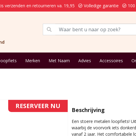
is verzenden en retourneren va. 19,95
Volledige garantie
100 
nd
loopfiets
Merken
Met Naam
Advies
Accessoires
On
RESERVEER NU
Beschrijving
Een stoere metalen loopfiets! Ui
waarbij de voorvork iets donkerd
vanaf 2 jaar. Het comfortabele l