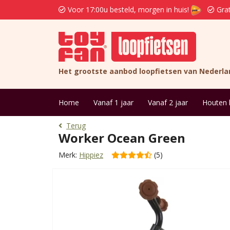
Voor 17:00u besteld, morgen in huis!
Grat
Het grootste aanbod loopfietsen van Nederla
Home
Vanaf 1 jaar
Vanaf 2 jaar
Houten 
Terug
Worker Ocean Green
Merk:
Hippiez
(5)