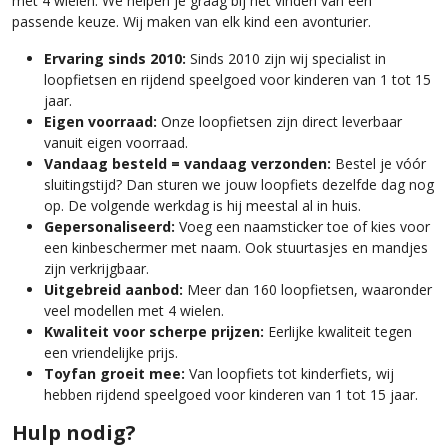
met 4 wielen. We helpen je graag bij het vinden van een
passende keuze. Wij maken van elk kind een avonturier.
Ervaring sinds 2010:
Sinds 2010 zijn wij specialist in
loopfietsen en rijdend speelgoed voor kinderen van 1 tot 15
jaar.
Eigen voorraad:
Onze loopfietsen zijn direct leverbaar
vanuit eigen voorraad.
Vandaag besteld = vandaag verzonden:
Bestel je vóór
sluitingstijd? Dan sturen we jouw loopfiets dezelfde dag nog
op. De volgende werkdag is hij meestal al in huis.
Gepersonaliseerd:
Voeg een naamsticker toe of kies voor
een kinbeschermer met naam. Ook stuurtasjes en mandjes
zijn verkrijgbaar.
Uitgebreid aanbod:
Meer dan 160 loopfietsen, waaronder
veel modellen met 4 wielen.
Kwaliteit voor scherpe prijzen:
Eerlijke kwaliteit tegen
een vriendelijke prijs.
Toyfan groeit mee:
Van loopfiets tot kinderfiets, wij
hebben rijdend speelgoed voor kinderen van 1 tot 15 jaar.
Hulp nodig?