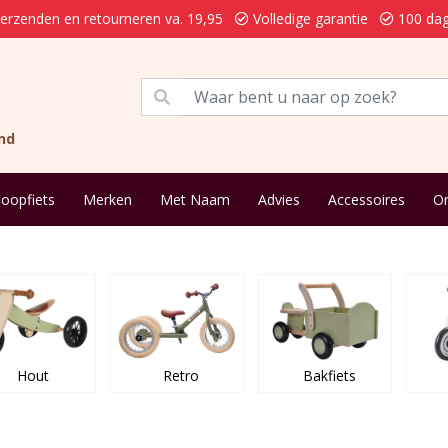
verzenden en retourneren va. 19,95
Volledige garantie
100 dag
nd
loopfiets
Merken
Met Naam
Advies
Accessoires
On
Hout
Retro
Bakfiets