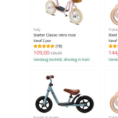
Puky
Trybi
Starter Classic retro roze
Steel
Vanaf 2 jaar
Vanaf 
(18)
109,00
144
129,95
Vandaag besteld, dinsdag in huis!
Vanda
Bandits & Angels
Trybi