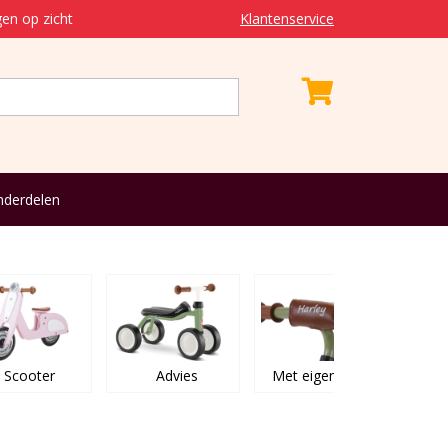
en op zicht
Klantenservice
derdelen
Scooter
Advies
Met eigen naam