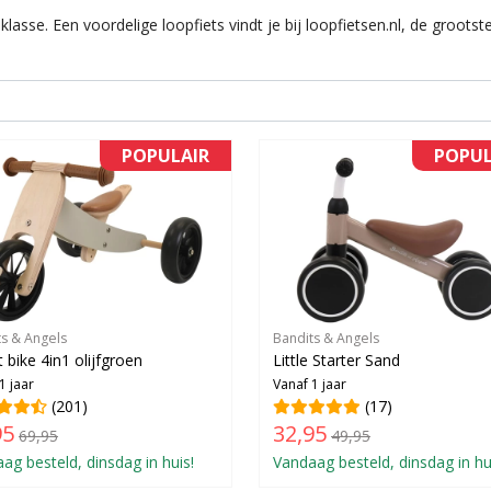
sklasse. Een voordelige loopfiets vindt je bij loopfietsen.nl, de groot
POPULAIR
POPUL
ts & Angels
Bandits & Angels
 bike 4in1 olijfgroen
Little Starter Sand
1 jaar
Vanaf 1 jaar
(201)
(17)
95
32,95
69,95
49,95
ag besteld, dinsdag in huis!
Vandaag besteld, dinsdag in hu