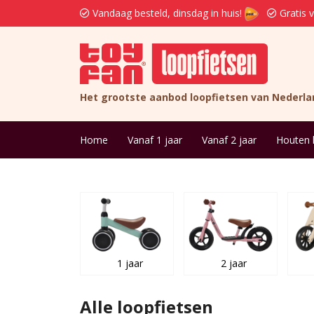
Vandaag besteld, dinsdag in huis!
Gratis 
Het grootste aanbod loopfietsen van Nederla
Home
Vanaf 1 jaar
Vanaf 2 jaar
Houten 
1 jaar
2 jaar
Alle loopfietsen