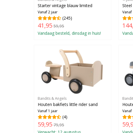
Starter vintage blauw limited
Steel
Vanaf 2 jaar
Vanaf 
(245)
41,95
144
59,95
Vandaag besteld, dinsdag in huis!
Vanda
Bandits & Angels
Bandi
Houten bakfiets little rider sand
Houte
Vanaf 1 jaar
Vanaf 
(4)
59,95
59,
79,95
Verwacht: 12 augustus
Vanda