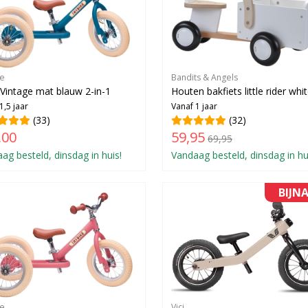
ke
Bandits & Angels
 Vintage mat blauw 2-in-1
Houten bakfiets little rider whi
1,5 jaar
Vanaf 1 jaar
(33)
(32)
,00
59,95
69,95
ag besteld, dinsdag in huis!
Vandaag besteld, dinsdag in hu
BIJN
ke
Vici