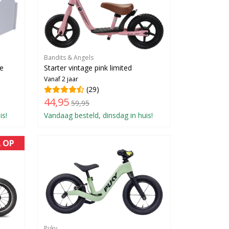
Bandits & Angels
te
Starter vintage pink limited
Vanaf 2 jaar
(29)
44,95
59,95
is!
Vandaag besteld, dinsdag in huis!
A OP
Puky