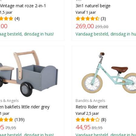
 Vintage mat roze 2-in-1
3in1 naturel beige
1,5 jaar
Vanaf 1 jaar
(4)
(3)
,00
269,00
299,00
ag besteld, dinsdag in huis!
Vandaag besteld, dinsdag in hu
ts & Angels
Bandits & Angels
n bakfiets little rider grey
Retro Rider mint
1 jaar
Vanaf 2,5 jaar
(139)
(8)
95
44,95
79,95
89,95
ag besteld, dinsdag in huis!
Vandaag besteld, dinsdag in hu