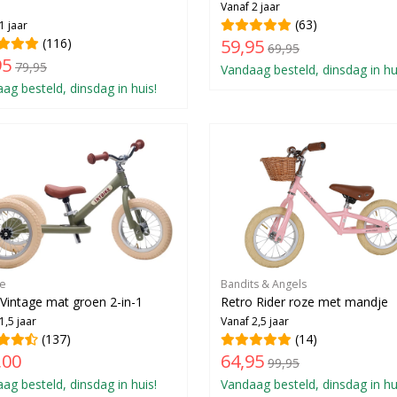
n
Vanaf 2 jaar
(63)
1 jaar
(116)
59,95
69,95
95
79,95
Vandaag besteld, dinsdag in hu
ag besteld, dinsdag in huis!
ke
Bandits & Angels
 Vintage mat groen 2-in-1
Retro Rider roze met mandje
1,5 jaar
Vanaf 2,5 jaar
(137)
(14)
,00
64,95
99,95
ag besteld, dinsdag in huis!
Vandaag besteld, dinsdag in hu