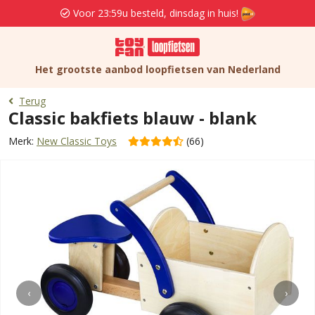
Voor 23:59u besteld, dinsdag in huis!
Het grootste aanbod loopfietsen van Nederland
Terug
Classic bakfiets blauw - blank
Merk:
New Classic Toys
(66)
‹
›