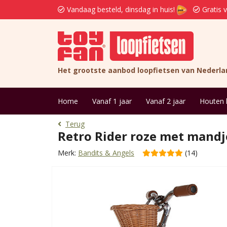
Vandaag besteld, dinsdag in huis!
Gratis 
Het grootste aanbod loopfietsen van Nederla
Home
Vanaf 1 jaar
Vanaf 2 jaar
Houten 
Terug
Retro Rider roze met mandj
Merk:
Bandits & Angels
(14)