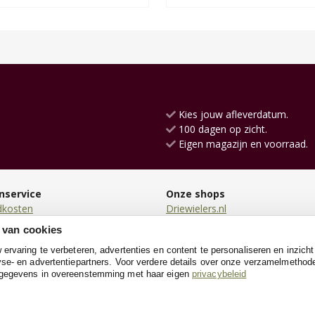
Kies jouw afleverdatum.
100 dagen op zicht.
Eigen magazijn en voorraad.
nservice
Onze shops
dkosten
Driewielers.nl
en
Loopauto.nl
 van cookies
en
Kindersteppen.nl
rvaring te verbeteren, advertenties en content te personaliseren en inzicht
n
TrampolineXL.nl
se- en advertentiepartners. Voor verdere details over onze verzamelmethod
neren
KinderfietsXL.nl
 gegevens in overeenstemming met haar eigen
privacybeleid
e
Poppenwagen.nl
Houtentreinshop.nl
Zwembadenshop.nl