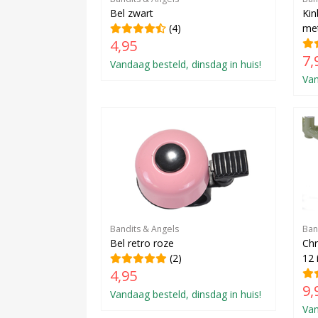
Bel zwart
Kin
(4)
met
4,95
7,
Vandaag besteld, dinsdag in huis!
Van
Bandits & Angels
Ban
Bel retro roze
Chr
(2)
12 
4,95
9,
Vandaag besteld, dinsdag in huis!
Van