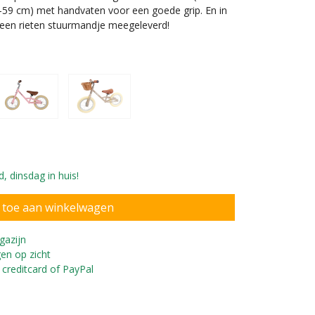
4-59 cm) met handvaten voor een goede grip. En in
 een rieten stuurmandje meegeleverd!
, dinsdag in huis!
gazijn
3 jaar en 95 cm lang.
en op zicht
 creditcard of PayPal