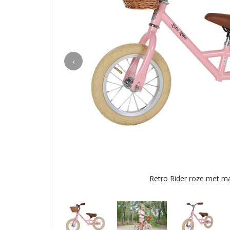
‹
Retro Rider roze met m