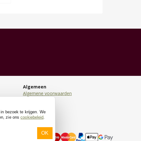
Algemeen
Algemene voorwaarden
Disclaimer
Privacy
 in bezoek te krijgen. We
Cookies
en, zie ons
cookiebeleid
.
OK