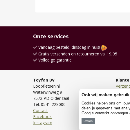
Onze services
Vandaag besteld, dinsdag in huis!
Gratis verzenden en retourneren va. 19,95
Volledige garantie.
Toyfan BV
Klante
Loopfietsen.nl
Verzen
Waterwinweg 9
Bezorg
Ook wij maken gebruik
7572 PD Oldenzaal
Bestell
Cookies helpen ons om jouw e
Tel. 0541-228000
Betale
delen je gegevens met analy
Contact
Retour
Google verwerkt ontvangen
Facebook
Garanti
Details
Instagram