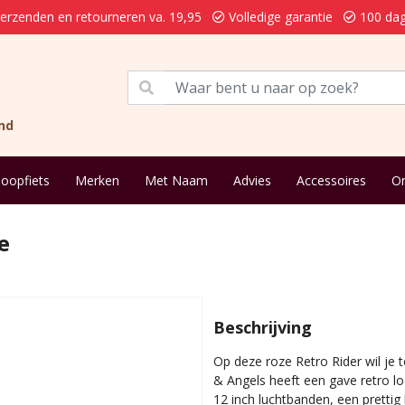
verzenden en retourneren va. 19,95
Volledige garantie
100 dag
nd
loopfiets
Merken
Met Naam
Advies
Accessoires
On
e
Beschrijving
Op deze roze Retro Rider wil je
& Angels heeft een gave retro l
12 inch luchtbanden, een prettig 