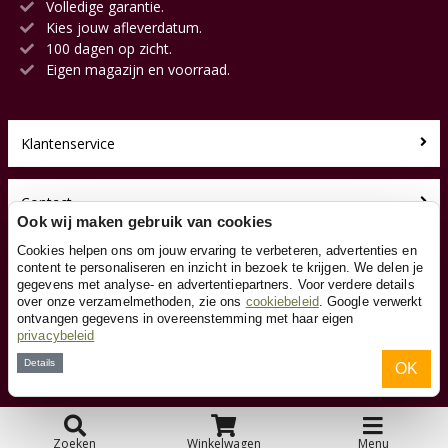
Volledige garantie.
Kies jouw afleverdatum.
100 dagen op zicht.
Eigen magazijn en voorraad.
Klantenservice
Contact
Ook wij maken gebruik van cookies
Cookies helpen ons om jouw ervaring te verbeteren, advertenties en
Over ons
content te personaliseren en inzicht in bezoek te krijgen. We delen je
gegevens met analyse- en advertentiepartners. Voor verdere details
over onze verzamelmethoden, zie ons
cookiebeleid
. Google verwerkt
Toyfan BV
ontvangen gegevens in overeenstemming met haar eigen
Loopfietsen.nl
privacybeleid
Waterwinweg 9
Details
OK
7572 PD Oldenzaal
Tel. 0541-228000
Facebook
Instagram
Zoeken
Winkelwagen
Menu