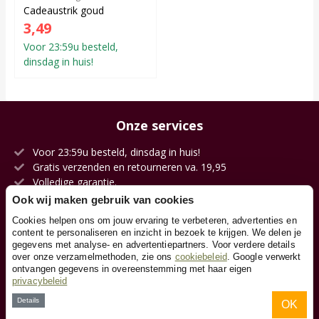
Cadeaustrik goud
3,49
Voor 23:59u besteld,
dinsdag in huis!
Onze services
Voor 23:59u besteld, dinsdag in huis!
Gratis verzenden en retourneren va. 19,95
Volledige garantie.
Kies jouw afleverdatum.
Ook wij maken gebruik van cookies
100 dagen op zicht.
Cookies helpen ons om jouw ervaring te verbeteren, advertenties en
Eigen magazijn en voorraad.
content te personaliseren en inzicht in bezoek te krijgen. We delen je
gegevens met analyse- en advertentiepartners. Voor verdere details
over onze verzamelmethoden, zie ons
cookiebeleid
. Google verwerkt
ontvangen gegevens in overeenstemming met haar eigen
Klantenservice
privacybeleid
Details
OK