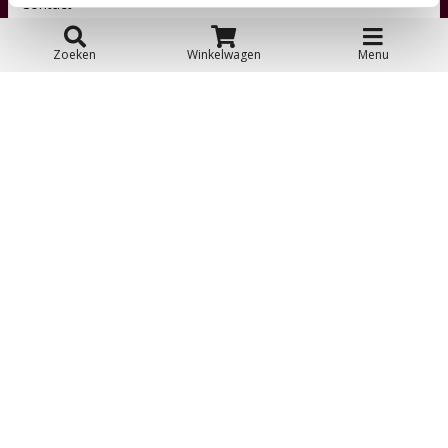
Contact
Zoeken
Winkelwagen
Menu
Over ons
Toyfan BV
Loopfietsen.nl
Waterwinweg 9
7572 PD Oldenzaal
Tel. 0541-228000
Facebook
Instagram
© 2026 Toyfan BV
Algemene voorwaarden
Disclaimer
Privacy
Cookies