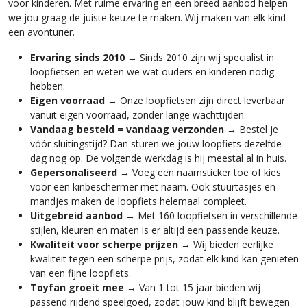
voor kinderen. Met ruime ervaring en een breed aanbod helpen
we jou graag de juiste keuze te maken. Wij maken van elk kind
een avonturier.
Ervaring sinds 2010
→ Sinds 2010 zijn wij specialist in
loopfietsen en weten we wat ouders en kinderen nodig
hebben.
Eigen voorraad
→ Onze loopfietsen zijn direct leverbaar
vanuit eigen voorraad, zonder lange wachttijden.
Vandaag besteld = vandaag verzonden
→ Bestel je
vóór sluitingstijd? Dan sturen we jouw loopfiets dezelfde
dag nog op. De volgende werkdag is hij meestal al in huis.
Gepersonaliseerd
→ Voeg een naamsticker toe of kies
voor een kinbeschermer met naam. Ook stuurtasjes en
mandjes maken de loopfiets helemaal compleet.
Uitgebreid aanbod
→ Met 160 loopfietsen in verschillende
stijlen, kleuren en maten is er altijd een passende keuze.
Kwaliteit voor scherpe prijzen
→ Wij bieden eerlijke
kwaliteit tegen een scherpe prijs, zodat elk kind kan genieten
van een fijne loopfiets.
Toyfan groeit mee
→ Van 1 tot 15 jaar bieden wij
passend rijdend speelgoed, zodat jouw kind blijft bewegen