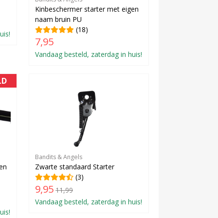
Kinbeschermer starter met eigen
naam bruin PU
(18)
uis!
7,95
Vandaag besteld, zaterdag in huis!
LD
Bandits & Angels
gen
Zwarte standaard Starter
(3)
9,95
11,99
Vandaag besteld, zaterdag in huis!
uis!