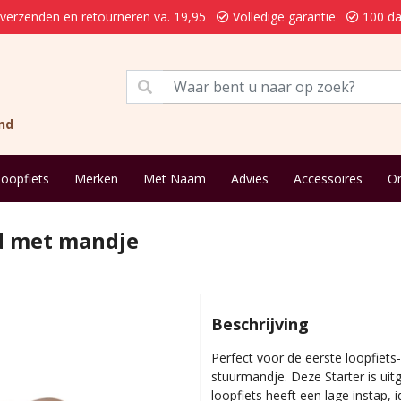
 verzenden en retourneren va. 19,95
Volledige garantie
100 da
nd
loopfiets
Merken
Met Naam
Advies
Accessoires
On
ed met mandje
Beschrijving
Perfect voor de eerste loopfiets-
stuurmandje. Deze Starter is uitg
loopfiets heeft een lage instap, 