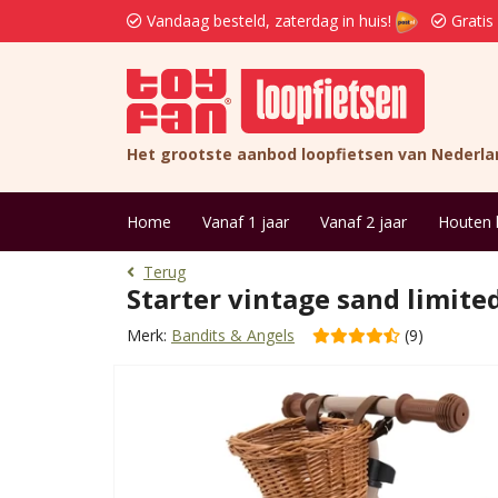
Vandaag besteld, zaterdag in huis!
Gratis
Het grootste aanbod loopfietsen van Nederla
Home
Vanaf 1 jaar
Vanaf 2 jaar
Houten 
Terug
Starter vintage sand limit
Merk:
Bandits & Angels
(9)