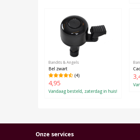
Bandits & Angels
Ban
Bel zwart
Cad
(4)
3,
4,95
Van
Vandaag besteld, zaterdag in huis!
Onze services