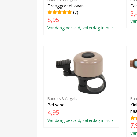
Draaggordel zwart
Cad
(7)
3,
8,95
Van
Vandaag besteld, zaterdag in huis!
Bandits & Angels
Ban
Bel sand
Kin
4,95
na
Vandaag besteld, zaterdag in huis!
7,
Van